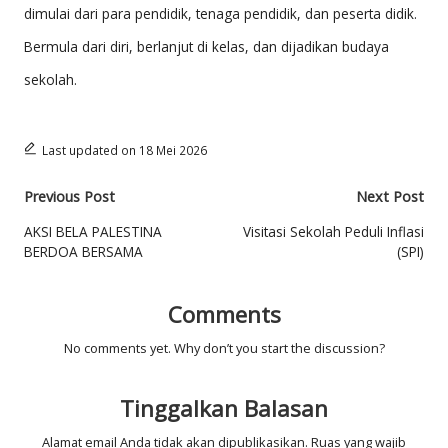
dimulai dari para pendidik, tenaga pendidik, dan peserta didik.
Bermula dari diri, berlanjut di kelas, dan dijadikan budaya
sekolah.
Last updated on 18 Mei 2026
Post
Previous Post
Next Post
navigation
AKSI BELA PALESTINA
Visitasi Sekolah Peduli Inflasi
BERDOA BERSAMA
(SPI)
Comments
No comments yet. Why don’t you start the discussion?
Tinggalkan Balasan
Alamat email Anda tidak akan dipublikasikan.
Ruas yang wajib