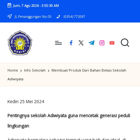
Jum, 7 Agu 2026
-
3:55:30 AM
Skip
JL.Penanggungan No.05
(0354) 772097
to
content
facebook.com
twitter.com
t.me
instagram.com
youtube.com
S
SMP
M
Home
Info Sekolah
Membuat Produk Dari Bahan Bekas Sekolah
MUHAMMADIYAH
P
Adiwiyata
2
M
KEDIRI
U
Kediri 25 Mei 2024
H
Pentingnya sekolah Adiwiyata guna mencetak generasi peduli
A
lingkungan
M
Adiwiyata bermakna sebagai tempat yang baik dan ideal, di