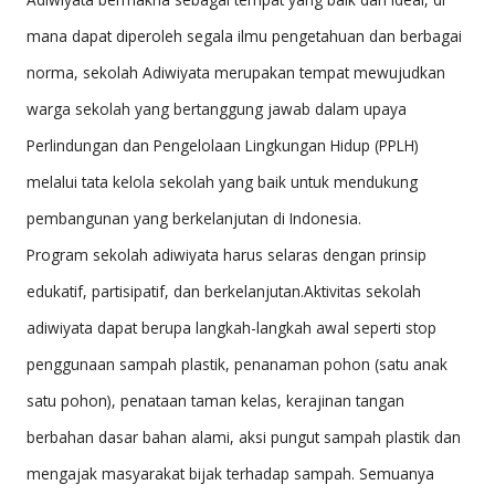
M
mana dapat diperoleh segala ilmu pe­nge­tahuan dan berbagai
A
norma, se­ko­lah Adiwiyata merupakan tempat me­wujudkan
D
war­­ga se­k­olah yang bertanggung jawab dalam upa­ya
IY
Perlindungan dan Pengelolaan Lingkungan Hi­dup (PPLH)
A
melalui tata kelola sekolah yang baik untuk men­dukung
H
pembangunan yang berkelanjutan di Indonesia.
2
Program sekolah adiwiyata harus selaras dengan prinsip
K
edukatif, partisipatif, dan berkelanjutan.Aktivitas sekolah
E
adiwiyata dapat berupa langkah-langkah awal seperti stop
D
penggunaan sampah plastik, penanaman pohon (satu anak
satu pohon), penataan taman kelas, kerajinan tangan
IR
berbahan dasar bahan alami, aksi pungut sampah plastik dan
I
mengajak masyarakat bijak terhadap sampah. Semuanya