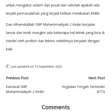
M
untuk mengukur sistem dari pusat dan sekolah apakah ada
A
terjadi permasalahan yang terjadi ketikan melakukan ANBK
D
Dan Alhamdulillah SMP Muhammadiyah 2 Kediri berjalan
IY
lancar dan tertib mungkin ada beberapa hal teknik yang bisa di
A
handel oleh proktor dan teknisi selebihnya berjalan dengan
H
baik
2
K
Last updated on 13 September 2023
E
Post
Previous Post
Next Post
D
navigation
Karnaval SMP
Kegiatan Tengah Semester
IR
Muhammadiyah 2 Kediri
(KTS)
I
Comments