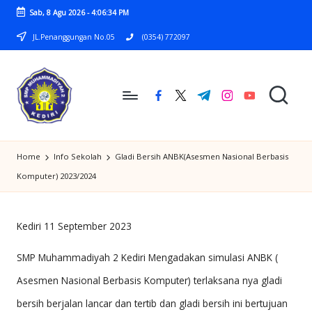
Sab, 8 Agu 2026
-
4:06:34 PM
Skip
JL.Penanggungan No.05
(0354) 772097
to
content
facebook.com
twitter.com
t.me
instagram.com
youtube.com
S
SMP
M
Home
Info Sekolah
Gladi Bersih ANBK(Asesmen Nasional Berbasis
MUHAMMADIYAH
P
Komputer) 2023/2024
2
M
KEDIRI
U
Kediri 11 September 2023
H
SMP Muhammadiyah 2 Kediri Mengadakan simulasi ANBK (
A
Asesmen Nasional Berbasis Komputer) terlaksana nya gladi
M
bersih berjalan lancar dan tertib dan gladi bersih ini bertujuan