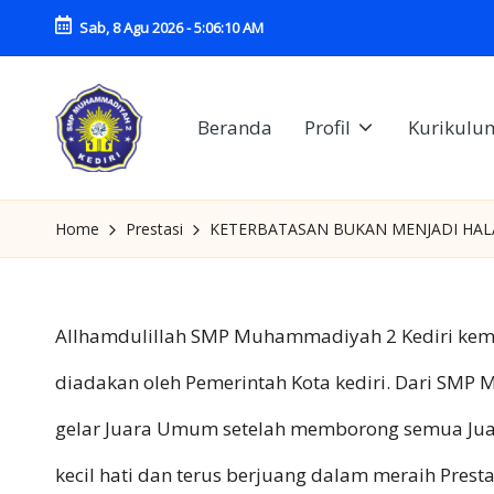
Sab, 8 Agu 2026
-
5:06:10 AM
Skip
to
Beranda
Profil
Kurikulu
content
S
SMP
M
Home
Prestasi
KETERBATASAN BUKAN MENJADI HA
MUHAMMADIYAH
P
2
M
Allhamdulillah SMP Muhammadiyah 2 Kediri kemba
KEDIRI
U
diadakan oleh Pemerintah Kota kediri. Dari SM
H
gelar Juara Umum setelah memborong semua Juara
A
kecil hati dan terus berjuang dalam meraih Pres