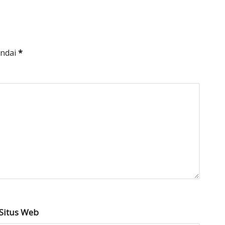
andai
*
Situs Web