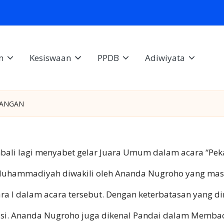
m
Kesiswaan
PPDB
Adiwiyata
LANGAN
li lagi menyabet gelar Juara Umum dalam acara “Pekan
P Muhammadiyah diwakili oleh Ananda Nugroho yang mas
 I dalam acara tersebut. Dengan keterbatasan yang di
tasi. Ananda Nugroho juga dikenal Pandai dalam Membac