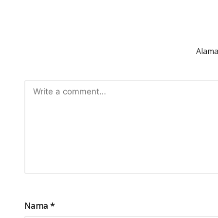
D
IR
I
Alama
Nama
*