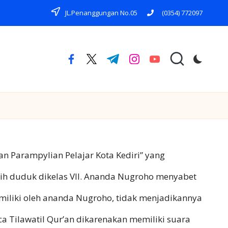
JL.Penanggungan No.05
(0354) 772097
facebook.com
twitter.com
t.me
instagram.com
youtube.com
 Parampylian Pelajar Kota Kediri” yang
ih duduk dikelas VII. Ananda Nugroho menyabet
miliki oleh ananda Nugroho, tidak menjadikannya
a Tilawatil Qur’an dikarenakan memiliki suara