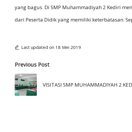
M
yang bagus. Di SMP Muhammadiyah 2 Kediri memil
M
dari Peserta Didik yang memiliki keterbatasan. S
A
D
Last updated on 18 Mei 2019
IY
Post
Previous Post
A
navigation
H
VISITASI SMP MUHAMMADIYAH 2 KED
2
K
E