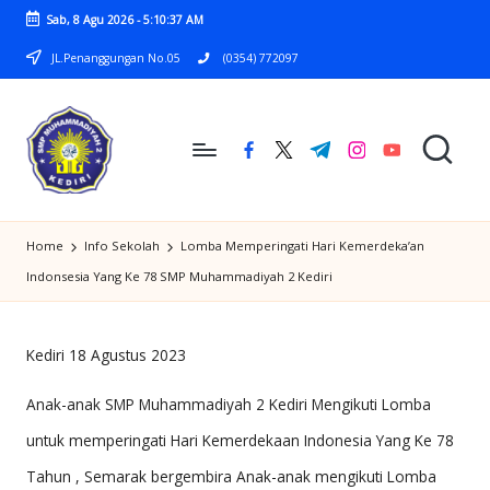
Sab, 8 Agu 2026
-
5:10:37 AM
Skip
JL.Penanggungan No.05
(0354) 772097
to
content
facebook.com
twitter.com
t.me
instagram.com
youtube.com
S
SMP
M
Home
Info Sekolah
Lomba Memperingati Hari Kemerdeka’an
MUHAMMADIYAH
P
Indonsesia Yang Ke 78 SMP Muhammadiyah 2 Kediri
2
M
KEDIRI
U
Kediri 18 Agustus 2023
H
Anak-anak SMP Muhammadiyah 2 Kediri Mengikuti Lomba
A
untuk memperingati Hari Kemerdekaan Indonesia Yang Ke 78
M
Tahun , Semarak bergembira Anak-anak mengikuti Lomba