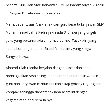
M
beserta Guru dan Staff Karyawan SMP Muhammadiyah 2 Kediri
A
,, Dengan Di gelarnya Lomba tersebut
D
Membuat antusias Anak-anak dan guru beserta karyawan SMP
IY
Muhammmadiyah 2 Kediri yakni ada 3 lomba yang di gelar
A
yaitu yang pertama adalah lomba Lomba Tusuk Air, yang
H
kedua Lomba Jembatan Siratul Mustaqim , yang ketiga
2
Sangkut Kawat
K
Alhamdulilah Lomba berjalan dengan lancar dan dapat
E
meningkatkan rasa saling kebersamaan antaraa siswa dan
D
guru dan karyawan menumbuhkan sikap gotong royong dan
IR
kompak sehingga dapat terlaksana acara ini dengan
I
kegembiraan bagi semua nya