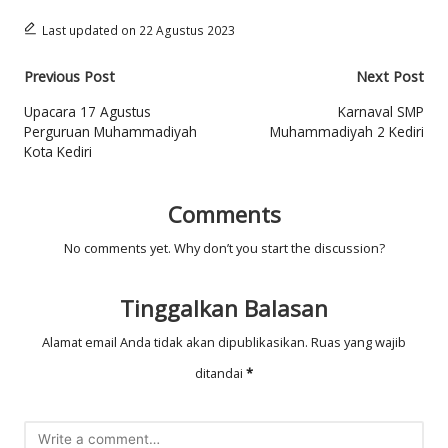
Last updated on 22 Agustus 2023
Post
Previous Post
Next Post
navigation
Upacara 17 Agustus
Karnaval SMP
Perguruan Muhammadiyah
Muhammadiyah 2 Kediri
Kota Kediri
Comments
No comments yet. Why don’t you start the discussion?
Tinggalkan Balasan
Alamat email Anda tidak akan dipublikasikan.
Ruas yang wajib
ditandai
*