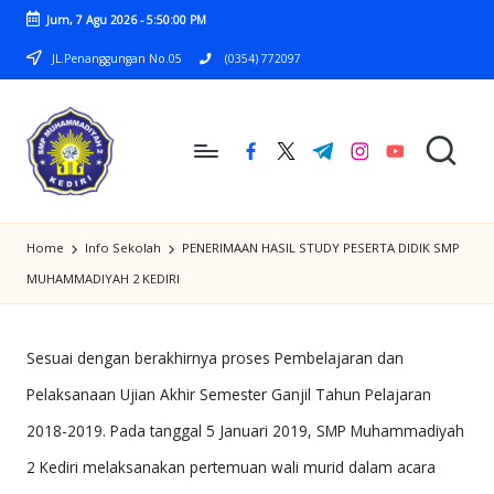
Jum, 7 Agu 2026
-
5:50:00 PM
Skip
JL.Penanggungan No.05
(0354) 772097
to
content
facebook.com
twitter.com
t.me
instagram.com
youtube.com
S
SMP
M
Home
Info Sekolah
PENERIMAAN HASIL STUDY PESERTA DIDIK SMP
MUHAMMADIYAH
P
MUHAMMADIYAH 2 KEDIRI
2
M
KEDIRI
U
Sesuai dengan berakhirnya proses Pembelajaran dan
H
Pelaksanaan Ujian Akhir Semester Ganjil Tahun Pelajaran
2018-2019. Pada tanggal 5 Januari 2019, SMP Muhammadiyah
A
2 Kediri melaksanakan pertemuan wali murid dalam acara
M