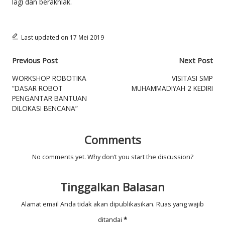
lagi dan berakhlak.
Last updated on 17 Mei 2019
Post
Previous Post
Next Post
navigation
WORKSHOP ROBOTIKA
VISITASI SMP
“DASAR ROBOT
MUHAMMADIYAH 2 KEDIRI
PENGANTAR BANTUAN
DILOKASI BENCANA”
Comments
No comments yet. Why don’t you start the discussion?
Tinggalkan Balasan
Alamat email Anda tidak akan dipublikasikan.
Ruas yang wajib
ditandai
*