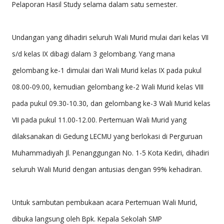
Pelaporan Hasil Study selama dalam satu semester.
M
A
Undangan yang dihadiri seluruh Wali Murid mulai dari kelas VII
D
s/d kelas IX dibagi dalam 3 gelombang. Yang mana
IY
gelombang ke-1 dimulai dari Wali Murid kelas IX pada pukul
A
08.00-09.00, kemudian gelombang ke-2 Wali Murid kelas VIII
H
pada pukul 09.30-10.30, dan gelombang ke-3 Wali Murid kelas
2
VII pada pukul 11.00-12.00. Pertemuan Wali Murid yang
K
dilaksanakan di Gedung LECMU yang berlokasi di Perguruan
E
Muhammadiyah Jl. Penanggungan No. 1-5 Kota Kediri, dihadiri
D
seluruh Wali Murid dengan antusias dengan 99% kehadiran.
IR
I
Untuk sambutan pembukaan acara Pertemuan Wali Murid,
dibuka langsung oleh Bpk. Kepala Sekolah SMP