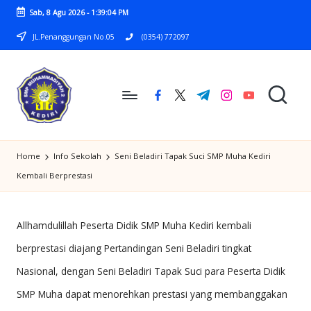
Sab, 8 Agu 2026
-
1:39:04 PM
Skip
JL.Penanggungan No.05
(0354) 772097
to
content
facebook.com
twitter.com
t.me
instagram.com
youtube.com
S
SMP
M
Home
Info Sekolah
Seni Beladiri Tapak Suci SMP Muha Kediri
MUHAMMADIYAH
P
Kembali Berprestasi
2
M
KEDIRI
U
Allhamdulillah Peserta Didik SMP Muha Kediri kembali
H
berprestasi diajang Pertandingan Seni Beladiri tingkat
Nasional, dengan Seni Beladiri Tapak Suci para Peserta Didik
A
SMP Muha dapat menorehkan prestasi yang membanggakan
M