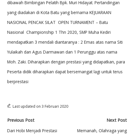
dibawah Bimbingan Pelatih Bpk. Muri Hidayat. Pertandingan
M
yang diadakan di Kota Batu yang bernama KEJUARAAN
A
NASIONAL PENCAK SILAT OPEN TURNAMENT – Batu
D
Nasional Championship 1 Thn 2020, SMP Muha Kediri
IY
mendapatkan 3 mendali diantaranya : 2 Emas atas nama Siti
A
Yulaikah dan Agus Darmawan dan 1 Perunggu atas nama
H
Moh. Zaki. Diharapkan dengan prestasi yang didapatkan, para
2
Peserta didik diharapkan dapat bersemangat lagi untuk terus
K
berprestasi
E
D
Last updated on 3 Februari 2020
IR
Post
I
Previous Post
Next Post
navigation
Dari Hobi Menjadi Prestasi
Memanah, Olahraga yang