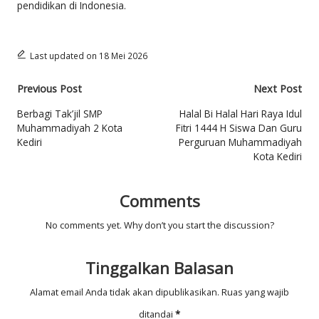
pendidikan di Indonesia.
Last updated on 18 Mei 2026
Post
Previous Post
Next Post
navigation
Berbagi Tak’jil SMP
Halal Bi Halal Hari Raya Idul
Muhammadiyah 2 Kota
Fitri 1444 H Siswa Dan Guru
Kediri
Perguruan Muhammadiyah
Kota Kediri
Comments
No comments yet. Why don’t you start the discussion?
Tinggalkan Balasan
Alamat email Anda tidak akan dipublikasikan.
Ruas yang wajib
ditandai
*