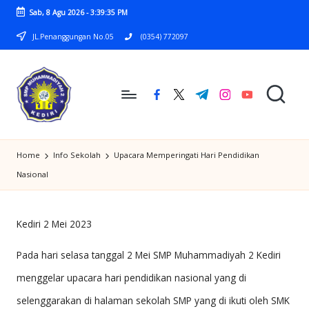
Sab, 8 Agu 2026
-
3:39:35 PM
Skip
JL.Penanggungan No.05
(0354) 772097
to
content
facebook.com
twitter.com
t.me
instagram.com
youtube.com
S
SMP
M
Home
Info Sekolah
Upacara Memperingati Hari Pendidikan
MUHAMMADIYAH
P
Nasional
2
M
KEDIRI
U
Kediri 2 Mei 2023
H
Pada hari selasa tanggal 2 Mei SMP Muhammadiyah 2 Kediri
A
menggelar upacara hari pendidikan nasional yang di
M
selenggarakan di halaman sekolah SMP yang di ikuti oleh SMK