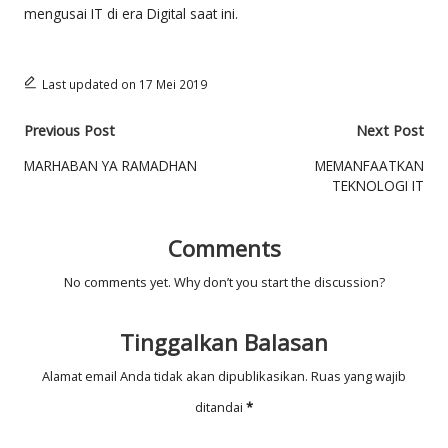
mengusai IT di era Digital saat ini.
M
A
D
Last updated on 17 Mei 2019
IY
Post
Previous Post
Next Post
A
navigation
MARHABAN YA RAMADHAN
MEMANFAATKAN
TEKNOLOGI IT
H
2
Comments
K
No comments yet. Why don’t you start the discussion?
E
D
Tinggalkan Balasan
IR
Alamat email Anda tidak akan dipublikasikan.
Ruas yang wajib
I
ditandai
*