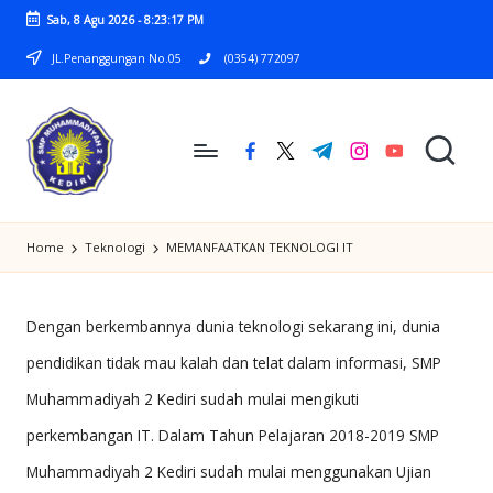
Sab, 8 Agu 2026
-
8:23:17 PM
Skip
JL.Penanggungan No.05
(0354) 772097
to
content
facebook.com
twitter.com
t.me
instagram.com
youtube.com
S
SMP
M
Home
Teknologi
MEMANFAATKAN TEKNOLOGI IT
MUHAMMADIYAH
P
2
M
KEDIRI
Dengan berkembannya dunia teknologi sekarang ini, dunia
U
pendidikan tidak mau kalah dan telat dalam informasi, SMP
H
Muhammadiyah 2 Kediri sudah mulai mengikuti
A
perkembangan IT. Dalam Tahun Pelajaran 2018-2019 SMP
M
Muhammadiyah 2 Kediri sudah mulai menggunakan Ujian