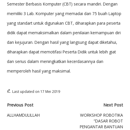
Semester Berbasis Komputer (CBT) secara mandiri. Dengan
M
memiliki 3 Lab. Komputer yang memadai dan 75 buah Laptop
A
yang standart untuk digunakan CBT, diharapkan para peserta
D
didik dapat memaksimalkan dalam penilaian kemampuan diri
IY
dan kejujuran. Dengan hasil yang langsung dapat diketahui,
A
diharapkan dapat memotifasi Peserta Didik untuk lebih giat
H
dan serius dalam meningkatkan kecerdasannya dan
2
memperoleh hasil yang maksimal.
K
E
Last updated on 17 Mei 2019
D
Post
Previous Post
Next Post
IR
navigation
ALLHAMDULILLAH
WORKSHOP ROBOTIKA
I
“DASAR ROBOT
PENGANTAR BANTUAN